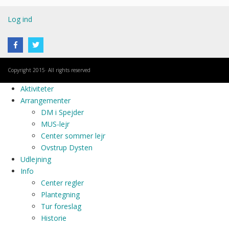
Log ind
Copyright 2015· All rights reserved
Aktiviteter
Arrangementer
DM i Spejder
MUS-lejr
Center sommer lejr
Ovstrup Dysten
Udlejning
Info
Center regler
Plantegning
Tur foreslag
Historie