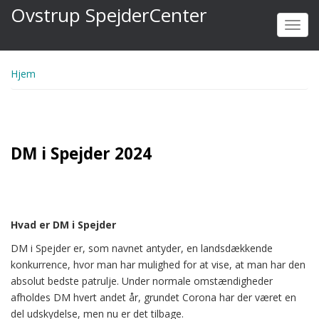
Gå
Ovstrup SpejderCenter
til
Toggl
hovedindhold
navig
Hjem
DM i Spejder 2024
Hvad er DM i Spejder
DM i Spejder er, som navnet antyder, en landsdækkende
konkurrence, hvor man har mulighed for at vise, at man har den
absolut bedste patrulje. Under normale omstændigheder
afholdes DM hvert andet år, grundet Corona har der været en
del udskydelse, men nu er det tilbage.